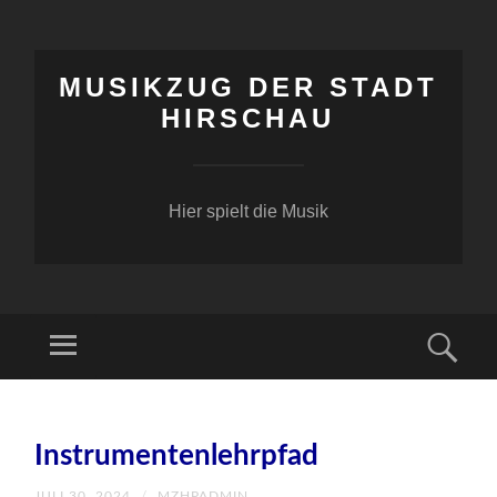
MUSIKZUG DER STADT
HIRSCHAU
Hier spielt die Musik
Menü
Suc
ZUM
INHALT
Instrumentenlehrpfad
SPRINGEN
JULI 30, 2024
/
MZHPADMIN