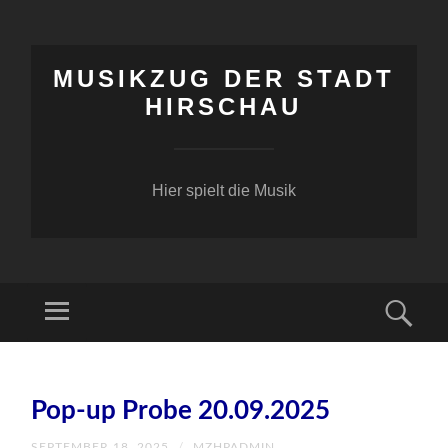
MUSIKZUG DER STADT
HIRSCHAU
Hier spielt die Musik
Menü
Suc
ZUM
INHALT
Pop-up Probe 20.09.2025
SPRINGEN
SEPTEMBER 18, 2025
/
MZHPADMIN